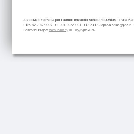
Associazione Paola per i tumori muscolo-scheletrici.Onlus - Trust P
P.Iva: 02587570306 - CF: 94109220304 - SDI o PEC: apaola.onlus@pec.it -
Beneficial Project
Web Industry
© Copyright 2026